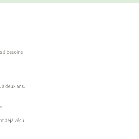
ts à besoins
.
, à deux ans.
n.
nt déjà vécu